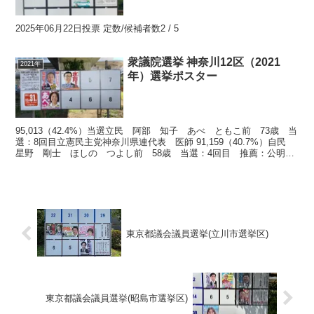
2025年06月22日投票 定数/候補者数2 / 5
衆議院選挙 神奈川12区（2021
2021年
年）選挙ポスター
95,013（42.4%）当選立民 阿部 知子 あべ ともこ前 73歳 当
選：8回目立憲民主党神奈川県連代表 医師 91,159（40.7%）自民
星野 剛士 ほしの つよし前 58歳 当選：4回目 推薦：公明自
民党広報本部報道局長 元神奈...
東京都議会議員選挙(立川市選挙区)
東京都議会議員選挙(昭島市選挙区)