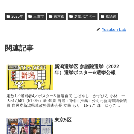
2025年
三鷹市
東京都
選挙ポスター
都議選
Yusuken Lab
関連記事
新潟選挙区 参議院選挙（2022
2022年
年）選挙ポスター&選挙公報
定数1／候補者4／ポスター3 当選自民 こばやし かずひろ 小林 一
大517,581（51.0%）新 49歳 当選：1回目 推薦：公明元新潟県議会議
員 自民党新潟県連政務調査会長 立民 もり ゆうこ 森 ゆうこ
448,651（44.2%）現...
東京5区
2024年