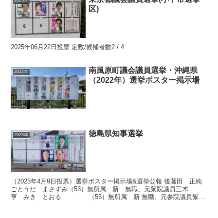
2025年
区)
2025年06月22日投票 定数/候補者数2 / 4
南風原町議会議員選挙・沖縄県
2022年
（2022年）選挙ポスター掲示場
徳島県知事選挙
2023年
（2023年4月9日投票）選挙ポスター掲示場&選挙公報 後藤田 正純
ごとうだ まさずみ（53）無所属 新 無職、元衆院議員三木
亨 みき とおる （55）無所属 新 無職、元参院議員飯
泉 嘉門 いいずみ かもん （62）無所属 現...