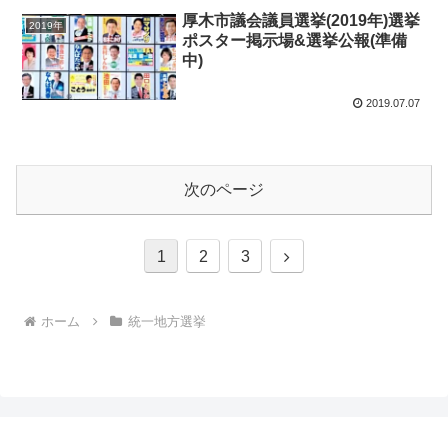
厚木市議会議員選挙(2019年)選挙
2019年
ポスター掲示場&選挙公報(準備
中)
2019.07.07
次のページ
次
1
2
3
へ
ホーム
統一地方選挙