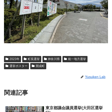
2023年
町長選挙
神奈川県
統一地方選挙
選挙ポスター
開成町
Yusuken Lab
関連記事
東京都議会議員選挙(大田区選挙
2025年