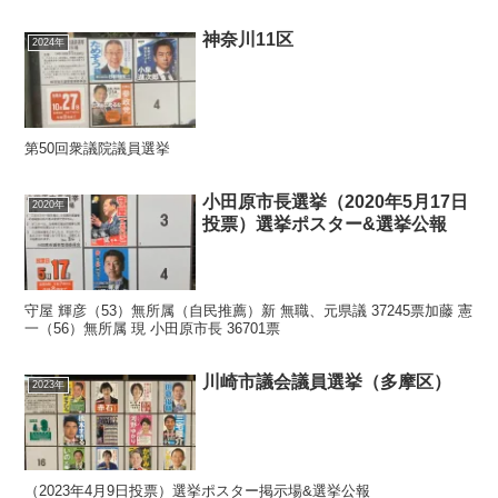
前 38歳 当選：2回目 推薦：れ新元神...
神奈川11区
2024年
第50回衆議院議員選挙
小田原市長選挙（2020年5月17日
2020年
投票）選挙ポスター&選挙公報
守屋 輝彦（53）無所属（自民推薦）新 無職、元県議 37245票加藤 憲
一（56）無所属 現 小田原市長 36701票
川崎市議会議員選挙（多摩区）
2023年
（2023年4月9日投票）選挙ポスター掲示場&選挙公報