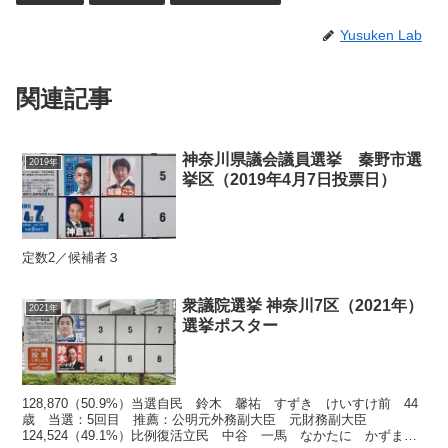
Yusuken Lab
関連記事
神奈川県議会議員選挙 秦野市選
2019年
挙区（2019年4月7日投票日）
定数2／候補者３
衆議院選挙 神奈川7区（2021年）
2021年
選挙ポスター
128,870（50.9%）当選自民 鈴木 馨祐 すずき けいすけ前 44
歳 当選：5回目 推薦：公明元外務副大臣 元財務副大臣
124,524（49.1%）比例復活立民 中谷 一馬 なかたに かずま