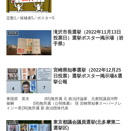
定数1／候補者5／ポスター5
滝沢市長選挙（2022年11月13日
2022年
投票日）選挙ポスター掲示場（岩
手県）
宮崎県知事選挙（2022年12月25
2022年
日投票）選挙ポスター掲示場&選
挙公報
東国原 英夫 (65)無所属 元 政治評論家、元衆院議員河野
俊嗣 (58)無所属（公明推薦） 現 宮崎県知事スーパークレ
イジー君(36)無所属 新 政治団体代表
東京都議会議員選挙(北多摩第二
2025年
選挙区)