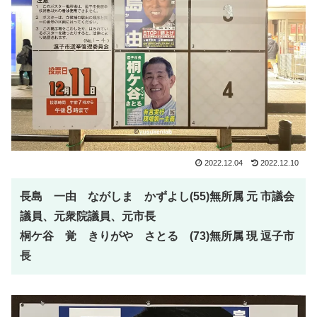
2022.12.04
2022.12.10
長島 一由 ながしま かずよし(55)無所属 元 市議会
議員、元衆院議員、元市長
桐ケ谷 覚 きりがや さとる (73)無所属 現 逗子市
長