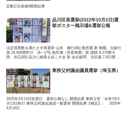
定数2/立候補3開票結果
品川区長選挙(2022年10月2日)選
2022年
挙ポスター掲示場&選挙公報
法定得票数を満たさず再選挙 山本 康行(46) 無所属 新 無職、元銀行
員 24,669票村川 浩一(75) 無所属（共産推薦）新 講師 8,279票大
西 光広(65) 品川に維新を起こす会 新 会社顧問、元区議 7,821票石
田 秀男(6...
東秩父村議会議員選挙（埼玉県）
2025年
2025年4月13日投票日 選挙公報なし 開票結果 東秩父村「令和7年4
月13日執行 東秩父村議会議員一般選挙 開票結果【確定】」 2025年
4月14日