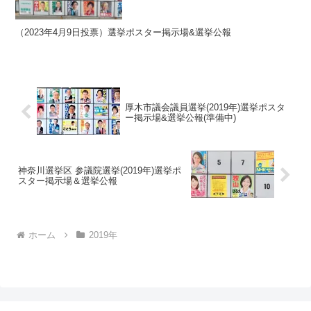
（2023年4月9日投票）選挙ポスター掲示場&選挙公報
厚木市議会議員選挙(2019年)選挙ポスタ
ー掲示場&選挙公報(準備中)
神奈川選挙区 参議院選挙(2019年)選挙ポ
スター掲示場＆選挙公報
ホーム
2019年