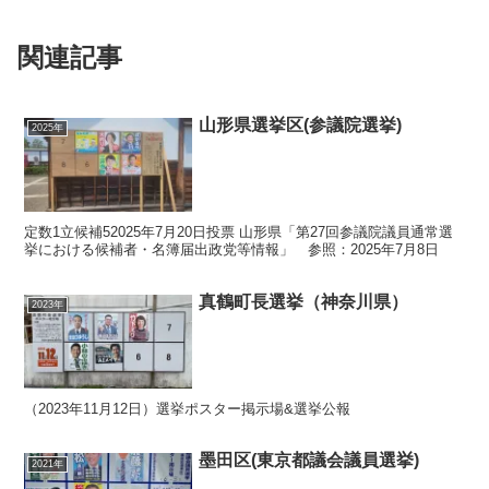
関連記事
山形県選挙区(参議院選挙)
2025年
定数1立候補52025年7月20日投票 山形県「第27回参議院議員通常選
挙における候補者・名簿届出政党等情報」 参照：2025年7月8日
真鶴町長選挙（神奈川県）
2023年
（2023年11月12日）選挙ポスター掲示場&選挙公報
墨田区(東京都議会議員選挙)
2021年