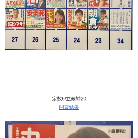
定数6/立候補20
開票結果