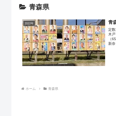
青森県
青
2022年
定数
木戸
（6
新奈
ホーム
青森県