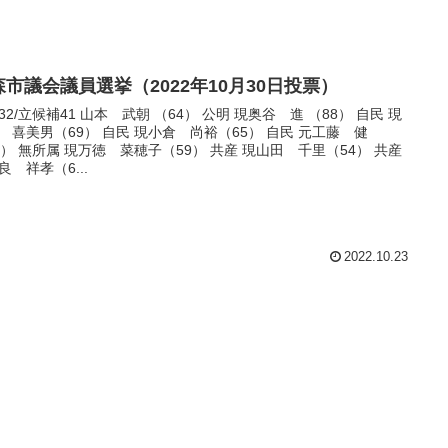
森市議会議員選挙（2022年10月30日投票）
32/立候補41 山本 武朝 （64） 公明 現奥谷 進 （88） 自民 現
 喜美男（69） 自民 現小倉 尚裕（65） 自民 元工藤 健
5） 無所属 現万徳 菜穂子（59） 共産 現山田 千里（54） 共産
良 祥孝（6...
2022.10.23