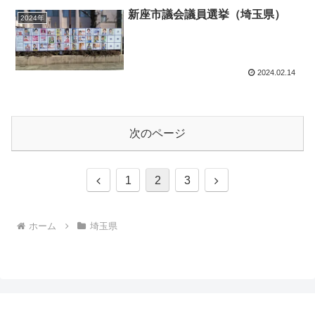
新座市議会議員選挙（埼玉県）
2024年
2024.02.14
次のページ
前
次
1
2
3
へ
へ
ホーム
埼玉県