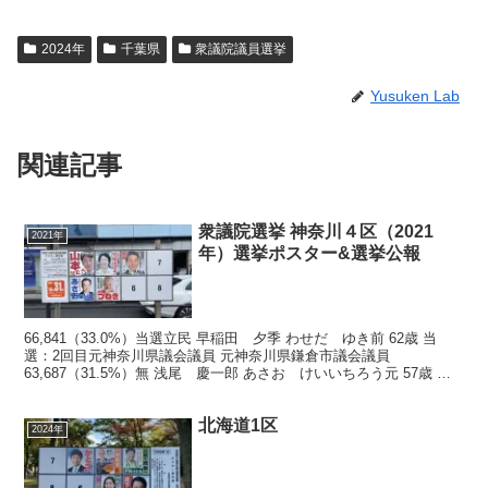
2024年
千葉県
衆議院議員選挙
Yusuken Lab
関連記事
衆議院選挙 神奈川４区（2021
2021年
年）選挙ポスター&選挙公報
66,841（33.0%）当選立民 早稲田 夕季 わせだ ゆき前 62歳 当
選：2回目元神奈川県議会議員 元神奈川県鎌倉市議会議員
63,687（31.5%）無 浅尾 慶一郎 あさお けいいちろう元 57歳 当
選：3回元みんなの党代表 元参...
北海道1区
2024年