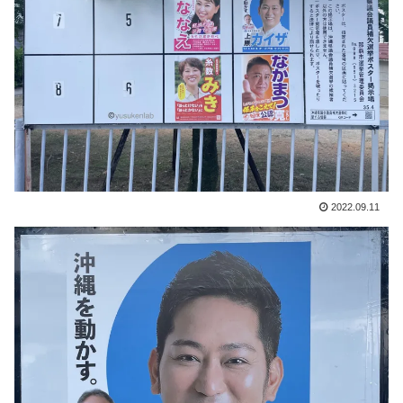
2022.09.11