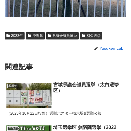
2022年
沖縄県
県議会議員選挙
補欠選挙
Yusuken Lab
関連記事
宮城県議会議員選挙（太白選挙
2023年
区）
（2023年10月22日投票）選挙ポスター掲示場&選挙公報
埼玉選挙区 参議院選挙（2022
2022年